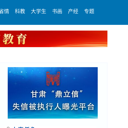
省情
科教
大学生
书画
产经
专题