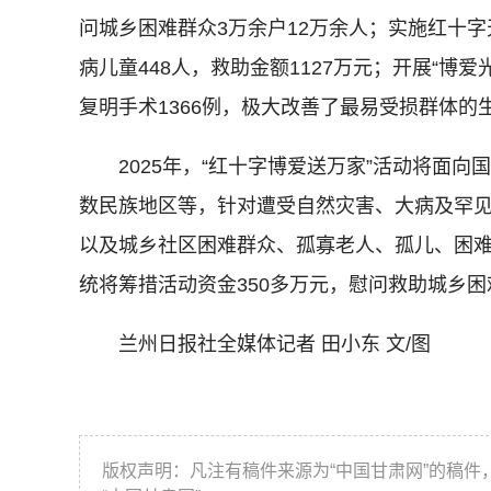
问城乡困难群众3万余户12万余人；实施红十
病儿童448人，救助金额1127万元；开展“博
复明手术1366例，极大改善了最易受损群体的
2025年，“红十字博爱送万家”活动将面向
数民族地区等，针对遭受自然灾害、大病及罕
以及城乡社区困难群众、孤寡老人、孤儿、困
统将筹措活动资金350多万元，慰问救助城乡困
兰州日报社全媒体记者 田小东 文/图
版权声明：凡注有稿件来源为“中国甘肃网”的稿